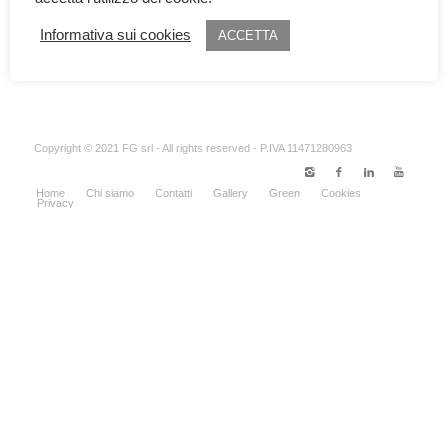
Tags:
confezione
,
eco
,
green
,
honey
,
italiano
,
miele
,
Informativa sui cookies
ACCETTA
packaging
,
regalo
,
territorio
Copyright © 2021 FG srl - All rights reserved - P.IVA 11471280963
Home
Chi siamo
Contatti
Gallery
Green
Cookies
Privacy