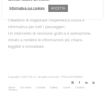
Azienda trasporti Milano
Informativa sui cookies
ACCETTA
Progetto di restyling dei monitor di bordo con
l’obiettivo di migliorare l’esperienza visiva e
informativa per tutti i passeggeri.
Un intervento di revisione grafica e animazione,
mirato a rendere le informazioni più chiare,
leggibili e immediate.
Copyright © 2021 FG srl - All rights reserved - P.IVA 11471280963
Home
Chi siamo
Contatti
Gallery
Green
Cookies
Privacy