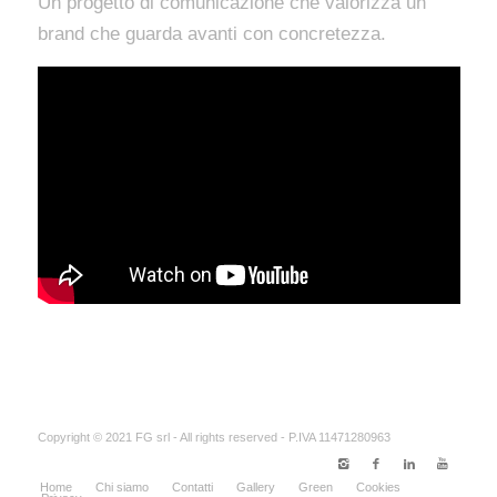
Un progetto di comunicazione che valorizza un
brand che guarda avanti con concretezza.
Copyright © 2021 FG srl - All rights reserved - P.IVA 11471280963
Home
Chi siamo
Contatti
Gallery
Green
Cookies