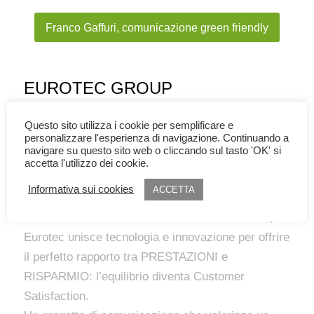
Franco Gaffuri, comunicazione green friendly
EUROTEC GROUP
The Washing Specialists
Questo sito utilizza i cookie per semplificare e
personalizzare l'esperienza di navigazione. Continuando a
Siamo entusiasti di aver affiancato Eurotec, leader
navigare su questo sito web o cliccando sul tasto 'OK' si
mondiale nella produzione di lavastoviglie
accetta l'utilizzo dei cookie.
industriali.
Informativa sui cookies
ACCETTA
Abbiamo costruito un messaggio chiaro, distintivo
e orientato al futuro. Con la nuova linea Serie 4,
Eurotec unisce tecnologia e innovazione per offrire
il perfetto rapporto tra PRESTAZIONI e
RISPARMIO: l’equilibrio diventa Customer
Satisfaction.