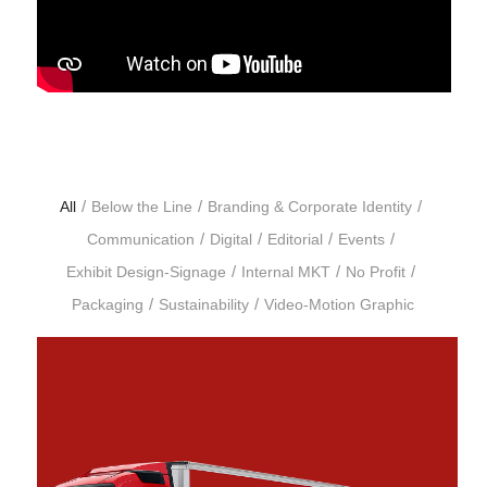
/
/
/
All
Below the Line
Branding & Corporate Identity
/
/
/
/
Communication
Digital
Editorial
Events
/
/
/
Exhibit Design-Signage
Internal MKT
No Profit
/
/
Packaging
Sustainability
Video-Motion Graphic