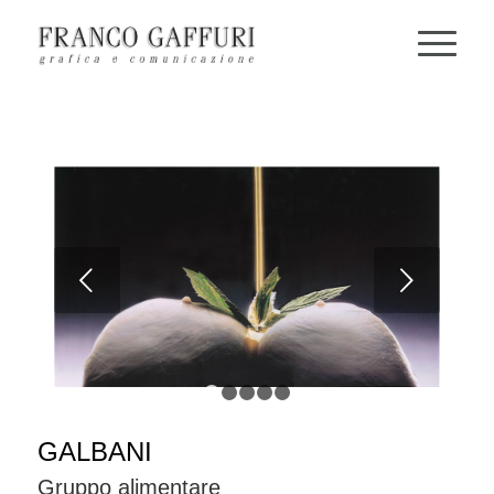
Next
1
2
3
4
5
GALBANI
Gruppo alimentare